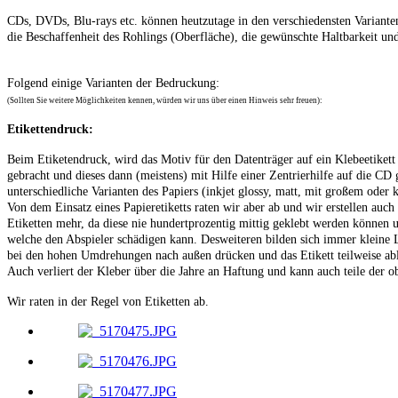
CDs, DVDs, Blu-rays etc. können heutzutage in den verschiedensten Variante
die Beschaffenheit des Rohlings (Oberfläche), die gewünschte Haltbarkeit und
Folgend einige Varianten der Bedruckung:
(Sollten Sie weitere Möglichkeiten kennen, würden wir uns über einen Hinweis sehr freuen):
Etikettendruck:
Beim Etiketendruck, wird das Motiv für den Datenträger auf ein Klebeetikett
gebracht und dieses dann (meistens) mit Hilfe einer Zentrierhilfe auf die CD g
unterschiedliche Varianten des Papiers (inkjet glossy, matt, mit großem oder k
Von dem Einsatz eines Papieretiketts raten wir aber ab und wir erstellen auch
Etiketten mehr, da diese nie hundertprozentig mittig geklebt werden können 
welche den Abspieler schädigen kann. Desweiteren bilden sich immer kleine L
bei den hohen Umdrehungen nach außen drücken und das Etikett teilweise ab
Auch verliert der Kleber über die Jahre an Haftung und kann auch teile der o
Wir raten in der Regel von Etiketten ab.